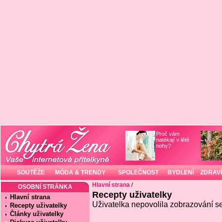
Proč vám
natékají v létě
nohy?
SOUTĚŽE
MÓDA & TRENDY
SPOLEČNOST
BYDLENÍ
ZDRAVÍ
Hlavní strana
/
OSOBNÍ STRÁNKA
Recepty uživatelky
Hlavní strana
Uživatelka nepovolila zobrazování s
Recepty uživatelky
Články uživatelky